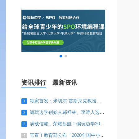
资讯排行
最新资讯
独家首发：米切尔·雷斯尼克教授来华，或与编玩边学开展深入合作
1
编玩边学创始人郝祥林、李涛入选《2018胡润30×30创业领袖》榜单！
2
满载信赖，荣耀起航！编玩边学2019战略发布会圆满举办，全程高能回顾！
3
官宣！教育部公布「2020全国中小学生白名单赛事」，编程占一半！
4