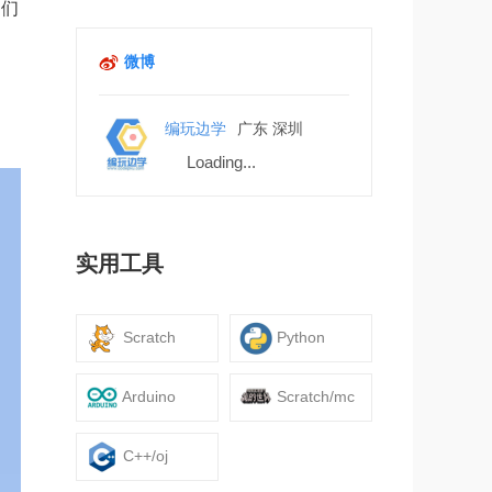
子们
微博
编玩边学
广东 深圳
Loading...
实用工具
Scratch
Python
Arduino
Scratch/mc
C++/oj