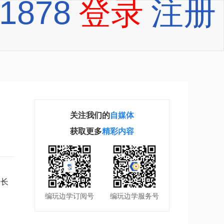
-1878
登录
注册
关注我们的
自媒体
获取更多
精彩内容
家长
编玩边学订阅号
编玩边学服务号