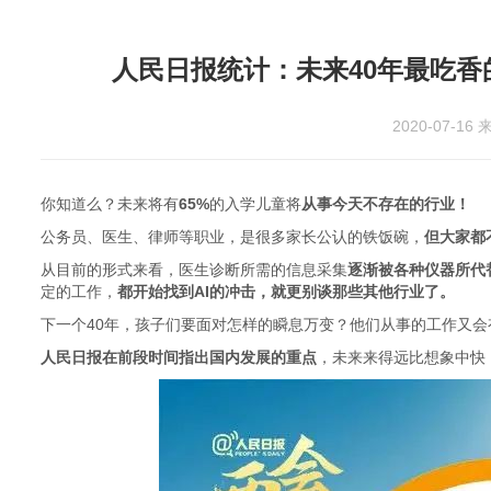
人民日报统计：未来40年最吃香
2020-07-16
来
你知道么？未来将有
65%
的入学儿童将
从事今天不存在的行业！
公务员、医生、律师等职业，是很多家长公认的铁饭碗，
但大家都
从目前的形式来看，医生诊断所需的信息采集
逐渐被各种仪器所代
定的工作，
都开始找到AI的冲击，就更别谈那些其他行业了。
下一个40年，孩子们要面对怎样的瞬息万变？他们从事的工作又会
人民日报在前段时间指出国内发展的重点
，未来来得远比想象中快