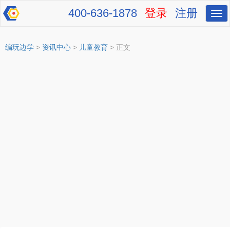
400-636-1878
登录
注册
切
换
导
航
编玩边学
>
资讯中心
>
儿童教育
> 正文