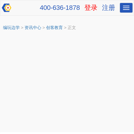
400-636-1878
登录
注册
切
换
导
航
编玩边学
>
资讯中心
>
创客教育
> 正文