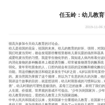
任玉岭：幼儿教育
2019-11-06
很高兴参加今天幼儿教育的讨论会。
幼儿是祖国的花朵，祖国的未来。幼儿的教育的好坏、强弱，对国
我们吃麦当劳时，都会发现那些餐馆里都有儿童玩耍的场所和器具
成爱吃麦当劳的习惯。我是学生物化学的，我知道人体内有着分泌或
内消化食物的多种酶基本上都是诱导酶，经常被食物诱导的酶系统
弱化。童年常吃面食的人，口腔内就会有活跃的淀粉酶和糖化酶分
功能。而这些酶的激活和稳定多发生于6岁之前，6岁以前常吃某
的。麦当劳因为掌握了这个规律，所以为了生意的长久的兴隆，他
我讲这个故事的目的，就是想说明，幼儿时期形成的习惯和认知，
善”，幼儿时期的可塑性是极强的。孟母三迁的故事，表明了我们
人生观、价值观、世界观的形成不可低估。“少年兴则国家兴，少年
幼儿教育的地位，需把幼儿教育上升为国家战略。
中华人民共和国成立以来，党和国家十分重视幼儿教育，在国家十
多幼儿园，并为培养幼儿教育师资，开办了一大批幼儿师范，这样