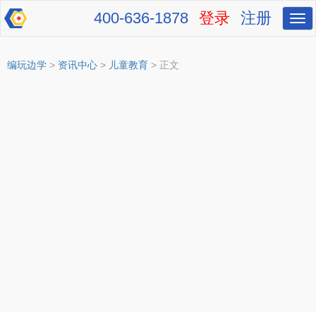
400-636-1878
登录
注册
切
换
导
航
编玩边学
>
资讯中心
>
儿童教育
> 正文