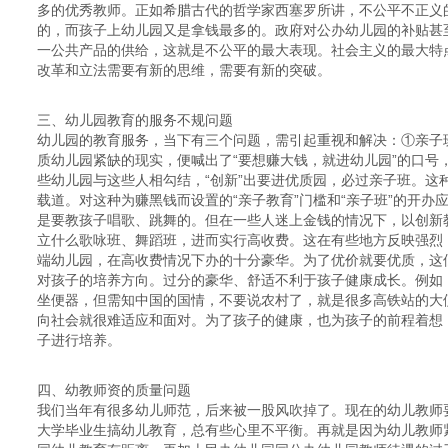
多的优秀教师。正如希腊古代的哲学家西塞罗所讲，不公平不正义
的，而孩子上幼儿园又是拿钱最多的。政府对公办幼儿园的补贴甚
一公共产品的供给，这就是不公平的最大表现。社会主义的最大特
改革和立法需要有新的思维，需要有新的突破。
三、幼儿园教育的服务不规问题
幼儿园的教育服务，当下有三个问题，需引起重视和解决：①亲子
质幼儿园紧缺的现实，便喊出了“要想赚大钱，就进幼儿园”的口号
些幼儿园与这些人相勾结，“创新”出要进优质园，必过亲子班。这
载道。对这种为赚黑钱而设置的“亲子教育”门槛和“亲子班”的开
是要教孩子唱歌、跳舞的。但在一些人迷上金钱的情况下，以创新
立什么歌咏班、舞蹈班，进而实行高收费。这在有些地方反映强烈
端幼儿园，在高收费情况下办的十分豪华。为了优价就要优质，这
对孩子的培养方向。过分的豪华、舒适不利于孩子健康成长。例如
坐便器，但需知中国的国情，不要说农村了，就是很多高铁站的大
向社会就很难适应和面对。为了孩子的健康，也为孩子的前程着想
子进行培养。
四、幼教师资的质量问题
我们当年有很多幼儿师范，后来被一股风吹掉了。现在的幼儿教师
大学毕业生搞幼儿教育，总有些心里不平衡。再就是因为幼儿教师