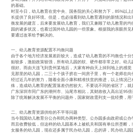
的基础。
时至今日，幼儿教育在党中央、国务院的关心和努力下，85%以
长提供了良好环境。但是，也必须看到幼儿教育遇到的新情况和出
衡发展的建言，后来要发展幼儿教育，我们又兼顾了幼儿教育的均
园的诸多状况，也看过国外幼儿园的一些景象。根据我的亲眼所见
要通过改革给予解决的。
一、幼儿教育资源配置不均衡问题
由于各个地方经济发展差距较大，造成了幼儿教育的不均衡也十分
贴较多，激励政策较强，所有幼儿园的软、硬件都非常之好。幼儿
很好。而由大连飞到贵州某地后，大家有种由天上掉到地上的感觉
见那里的幼儿园，二三十个孩子挤在一间房子里，有一个老师在向
经过近几年的努力，随着全面小康和精准扶贫的推进，以上情况已
殊，造成幼儿教育的配置落差仍然较大。不要说不同的省区了，就
广东深圳市同广东的潮州市、汕尾市相比，其财政收入高出近95
除了统筹解决发展不平衡的问题外，国家财政需列支一批经费，用
二、幼儿教育资源供给的不平等问题
当今我国幼儿教育分公办和民办两种类型。公办园多由政府或公办
而且收费较低，但这样的幼儿园基本上被机关和国有单位所垄断，
女服务的幼儿园，现在还多属于民办幼儿园，总的讲，民办幼儿园