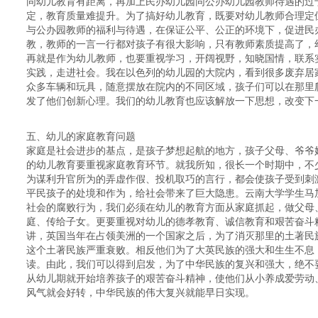
同幼儿教育有距离，再加上民办幼儿园同公办幼儿园教师待遇的过
定，教育质量难提升。为了搞好幼儿教育，既要对幼儿教师合理定
与公办园教师的福利与待遇，在保证公平、公正的环境下，促进民
教，教师的一言一行都对孩子有很大影响，只有教师素质提高了，
再就是作为幼儿教师，也要重视学习，开阔视野，知晓国情，联系
实践，走进社会。我在以色列的幼儿园的大院内，看到很多废弃居
众多车辆和玩具，随意摆放在院内的不同区域，孩子们可以在那里
发了他们创新心理。我们的幼儿教育也应该解放一下思想，改变下
五、幼儿的家庭教育问题
家庭是社会进步的基点，是孩子梦想起航的地方，孩子父母、爷爷
的幼儿教育要重视家庭教育环节。就我所知，很长一个时期中，不
为谋利升官所为的弄虚作假、投机取巧的言行，都会使孩子受到刺
平民孩子的处境和作为，给社会带来了巨大隐患。云南大学学生马
社会的腐败行为，我们必须在幼儿的教育方面从家庭抓起，做父母
庭、传给子女。更要重视对幼儿的德孝教育、诚信教育和艰苦奋斗精
讲，英国当年在占领美洲的一个国家之后，为了消灭那里的土著民
这个土著民族严重衰败。相反他们为了大英民族的强大和生生不息
读。由此，我们可以得到启发，为了中华民族的复兴和强大，绝不要
从幼儿期就开始培养孩子的艰苦奋斗精神，使他们从小养成爱劳动
风气就会好转，中华民族的伟大复兴就能早日实现。