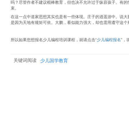
吗？尽管作者不建议棍棒教育，但也决不允许过于纵容孩子。有的
束。
在这一点中道家思想其实也是有一些体现。庄子的逍遥游中。说大
是因为天地有规矩可依。大鹏，看似能力强大，却也需用遵守这个
所以如果您想报名少儿编程培训课程，就请点击“
少儿编程报名
”，
关键词阅读
少儿国学教育