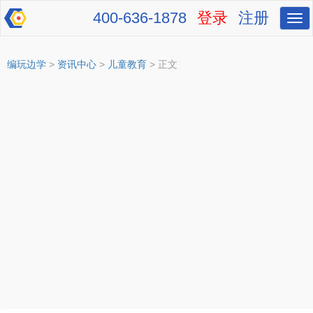
400-636-1878
登录
注册
切
换
导
航
编玩边学
>
资讯中心
>
儿童教育
> 正文