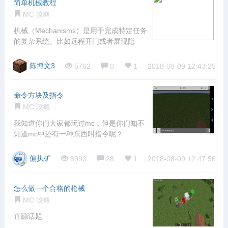
简单机械教程
MC 攻略
机械（Mechanisms）是用于完成特定任务
的复杂系统。比如远程开门或者展现隐
陈博文3
5762
0
1
2018-08-09 12:43:25
命令方块及指令
MC 攻略
我知道你们大家都玩过mc，但是你们知不
知道mc中还有一种东西叫指令呢？
偏执矿
8993
28
1
2018-08-09 12:47:56
怎么做一个合格的枪械
MC 攻略
直蹦话题