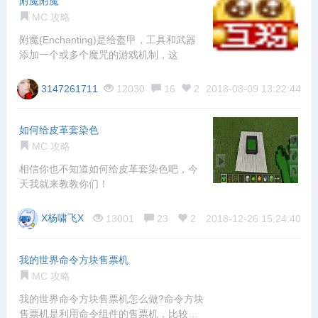
附魔附魔
MC 攻略
附魔(Enchanting)是给盔甲，工具和武器
添加一个或多个魔咒的游戏机制，这
3147261711
12030
16
2
2018-08-09 13:22:44
如何给皮革套染色
MC 攻略
相信你也不知道如何给皮革套染色吧，今
天我就来教教你们！
X杨啸飞X
13001
23
2
2018-12-26 15:24:40
我的世界命令方块售票机
MC 攻略
我的世界命令方块售票机怎么做?命令方块
售票机是利用命令组件的售票机，比较便