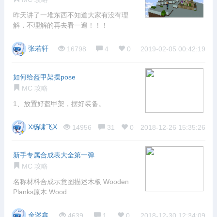
昨天讲了一堆东西不知道大家有没有理
解，不理解的再去看一遍！！！
张若轩
16798
4
0
2019-02-05 00:42:19
如何给盔甲架摆pose
MC 攻略
1、放置好盔甲架，摆好装备。
X杨啸飞X
14956
31
0
2018-12-26 15:35:26
新手专属合成表大全第一弹
MC 攻略
名称材料合成示意图描述木板 Wooden
Planks原木 Wood
余涔鑫
4639
1
0
2018-12-30 12:34:09