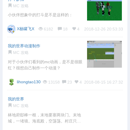
MC 攻略
小伙伴想象中的打斗是不是这样的：
X杨啸飞X
6182
18
4
2018-12-26 20:53:33
我的世界动漫制作
MC 攻略
对于小伙伴们看到的mc动画，是不是很眼
红？很想自己制作一个动漫？
lihongtao130
13158
23
4
2018-08-15 16:27:32
我的世界
MC 攻略
林地府邸棒一根，末地要塞两块门。末地
城，一堵墙。海底殿，空荡荡。村庄只有
一水井，