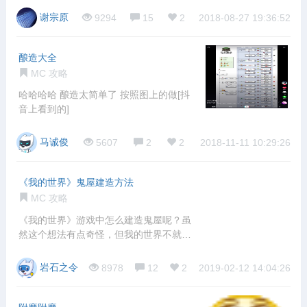
谢宗原
9294
15
2
2018-08-27 19:36:52
酿造大全
MC 攻略
哈哈哈哈 酿造太简单了 按照图上的做[抖
音上看到的]
马诚俊
5607
2
2
2018-11-11 10:29:26
《我的世界》鬼屋建造方法
MC 攻略
《我的世界》游戏中怎么建造鬼屋呢？虽
然这个想法有点奇怪，但我的世界不就是
个脑洞的
岩石之令
8978
12
2
2019-02-12 14:04:26