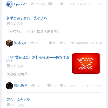
PjavaMZ
15166
48
5
2019-02-21 18:56:08
新手需要了解的一些小技巧
MC 攻略
【小技巧，可能你不知道？来看看】
陈博文3
14500
8
5
2018-08-08 13:11:14
【MC世界改造计划】编程课——免费体验
啦！！
MC 攻略
久违啦 敏娜桑~
编玩边学
6409
10
6
2018-12-10 18:57:17
怎么得命令方块
MC 攻略