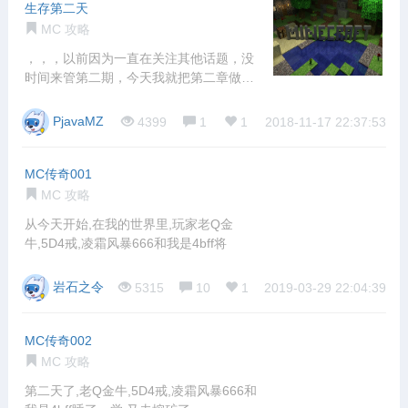
生存第二天
MC 攻略
，，，以前因为一直在关注其他话题，没
时间来管第二期，今天我就把第二章做
掉，好出第
PjavaMZ
4399
1
1
2018-11-17 22:37:53
MC传奇001
MC 攻略
从今天开始,在我的世界里,玩家老Q金
牛,5D4戒,凌霜风暴666和我是4bff将
岩石之令
5315
10
1
2019-03-29 22:04:39
MC传奇002
MC 攻略
第二天了,老Q金牛,5D4戒,凌霜风暴666和