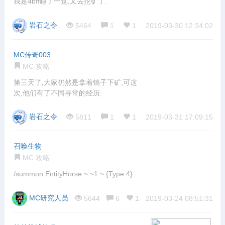
我是4bff睡了一觉,又去挖矿了.
岩石之令
5464
1
1
2019-03-30 12:34:02
MC传奇003
MC 攻略
第三天了,大家仍然是拿着镐子下矿,可这
次,他们有了不同寻常的经历:
岩石之令
5811
1
1
2019-03-31 17:09:15
召唤生物
MC 攻略
/summon EntityHorse ~ ~1 ~ {Type:4}
MC研究人员
5644
6
1
2019-03-24 08:51:31