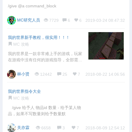
/give @a command_block
MC研究人员
7729
6
6
2019-03-24 08:47:32
我的世界新手教程，很实用！！！
MC 攻略
我的世界是一款非常难上手的游戏，玩家
在游戏中没有任何的游戏指导，全部需要
自己去一
林小贤
12442
25
7
2018-08-22 14:06:56
我的世界指令大全
MC 攻略
/give 给予人 物品id 数量 - 给予某人物
品，如果不写数量则给予数量默
关亦霖
6658
3
7
2018-08-09 12:54:12