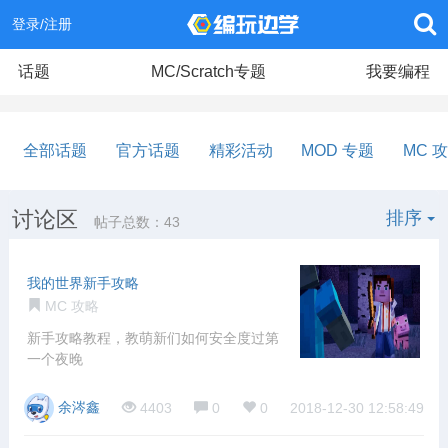
登录/注册
话题
MC/Scratch专题
我要编程
全部话题
官方话题
精彩活动
MOD 专题
MC 
讨论区
排序
帖子总数：43
我的世界新手攻略
MC 攻略
新手攻略教程，教萌新们如何安全度过第
一个夜晚
余涔鑫
4403
0
0
2018-12-30 12:58:49