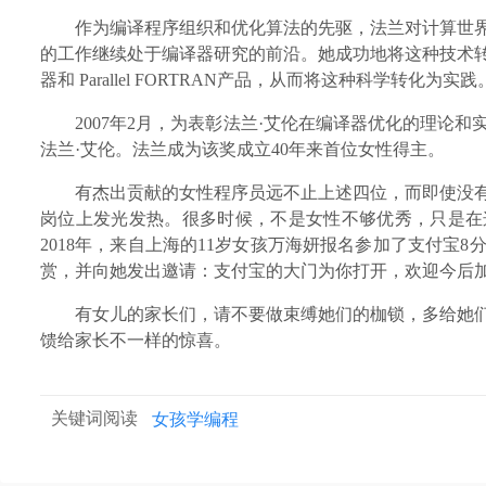
作为编译程序组织
和优化算法的先驱，
法兰
对计算世
的工作继续处于编译器研究的前沿。她成功地将这种技术转化为产
器和 Parallel FORTRAN产品，从而将这种科学转化为实践
2
007
年2月，为表彰法兰·艾伦在编译器优化的理论和
法兰·艾伦。法兰成为该奖成立4
0
年来首位女性得主。
有杰出贡献的女性程序员远不止上述四位，而即使没
岗位上发光发热。很多时候，不是女性不够优秀，只是在
2
018年，来自上海的
11岁女孩万海妍报名参加了支付宝8
赏，并向她发出邀请：支付宝的大门为你打开，欢迎今后
有女儿的家长们，请不要做束缚她们的枷锁，多给她
馈给家长不一样的惊喜。
关键词阅读
女孩学编程