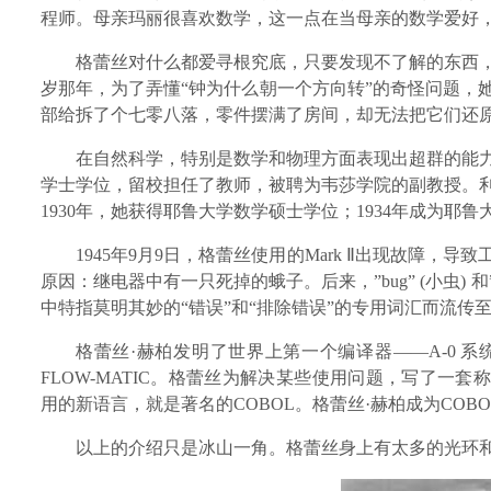
程师。母亲玛丽很喜欢数学，这一点在当母亲的数学爱好
格蕾丝对什么都爱寻根究底，只要发现不了解的东西
岁那年，为了弄懂“钟为什么朝一个方向转”的奇怪问题，
部给拆了个七零八落，零件摆满了房间，却无法把它们还
在自然科学，特别是数学和物理方面表现出超群的能
学士学位，留校担任了教师，被聘为韦莎学院的副教授。
1930年，她获得耶鲁大学数学硕士学位；1934年成为耶
1945年9月9日，格蕾丝使用的Mark Ⅱ出现故障
原因：继电器中有一只死掉的蛾子。后来，”bug” (小虫) 和
中特指莫明其妙的“错误”和“排除错误”的专用词汇而流传至
格蕾丝·赫柏发明了世界上第一个编译器——
A-0
FLOW-MATIC。格蕾丝为解决某些使用问题，写了一套称作
用的新语言，就是著名的COBOL。格蕾丝·赫柏
成为
COB
以上的介绍只是冰山一角。格蕾丝身上有太多的光环