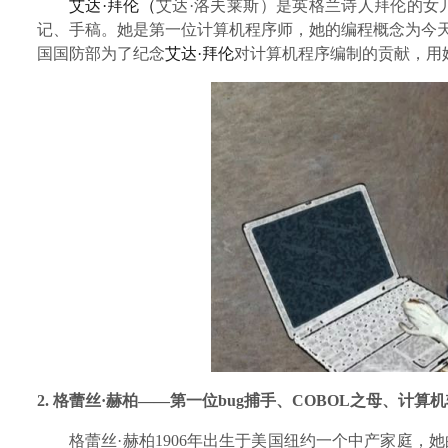
艾达·拜伦
（
艾达·洛夫莱斯）是英格兰诗人拜伦的女
记、手稿
。她是第一位计算机程序师，她的编程概念为今
国国防部为了纪念
艾达·拜伦
对计算机程序编制的贡献，用
2.
格蕾丝·赫柏——第一位b
ug
捕手、
COBOL之母
、计算机
格蕾丝·赫柏
1906年出生于美国纽约一个中产家庭，
她