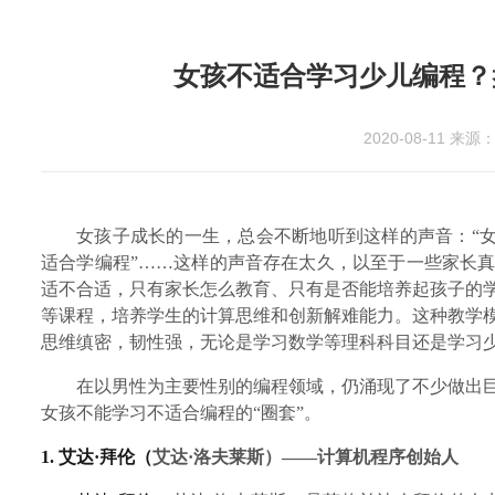
女孩不适合学习少儿编程？
2020-08-11
来源：
女孩子成长的一生，总会不断地听到这样的声音：
“
适合学编程”
……
这样的声音存在太久，以至于一些家长
适不合适，只有家长怎么教育、只有是否能培养起孩子的
等课程，培养学生的计算思维和创新解难能力。这种教学
思维缜密，韧性强，无论是学习数学等理科科目还是学习
在以男性为主要性别的编程领域，仍涌现了不少做出
女孩不能学习不适合编程的“圈套”。
1.
艾达·拜伦
（
艾达·洛夫莱斯）——计算机程序创始人