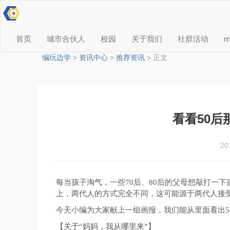
首页
城市合伙人
校园
关于我们
社群活动
编玩边学
>
资讯中心
>
推荐资讯
> 正文
看看50
20
每当孩子淘气，一些70后、80后的父母想敲打一
上，两代人的方式完全不同，这可能源于两代人接
今天小编为大家献上一组画报，我们能从里面看出
【关于“妈妈，我从哪里来”】