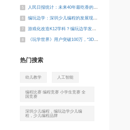
人民日报统计：未来40年最吃香的3个专业，家有考生的快看看！
5
编玩边学：深圳少儿编程的发展现状怎么样？
6
游戏化改造K12学科？编玩边学发布新品《玩学世界》
7
《玩学世界》用户突破100万，“3D+游戏”发力教育生态效果惊人
8
热门搜索
幼儿教学
人工智能
编程比赛 编程竞赛 小学生竞赛 全
国竞赛
深圳少儿编程，编玩边学少儿编
程，少儿编程品牌