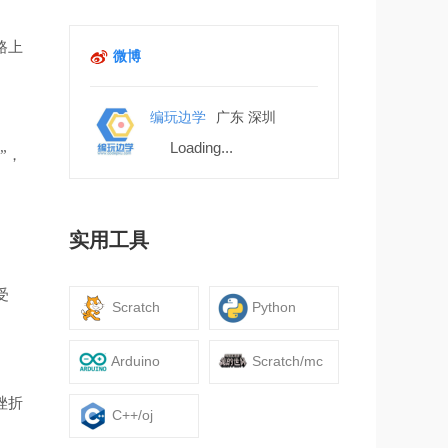
路上
微博
编玩边学
广东 深圳
Loading...
”，
实用工具
受
Scratch
Python
Arduino
Scratch/mc
挫折
C++/oj