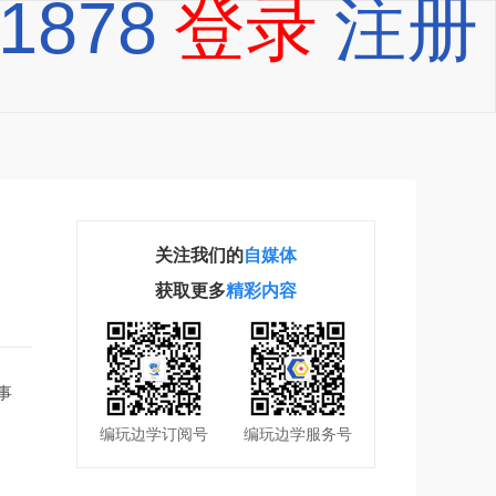
-1878
登录
注册
关注我们的
自媒体
获取更多
精彩内容
事
编玩边学订阅号
编玩边学服务号
。