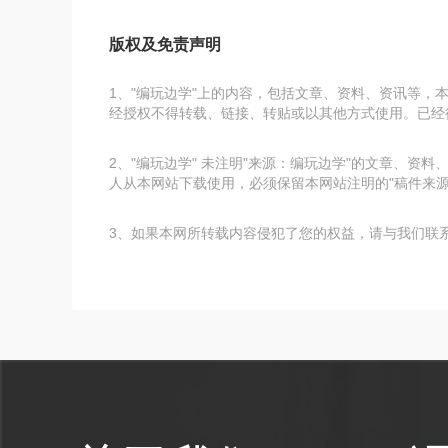
版权及免责声明
1、"编玩边学"上的内容，包括文章、资料、资讯等，
经授权不得转载、链接、转贴或以其他方式使用。已经得
2、"编玩边学" 未注明"来源：编玩边学"的文章、
人从本网站下载使用，必须保留本网站注明的"稿件来源
3、如果本网所转载内容侵犯了您的权益，请与我们联系tea