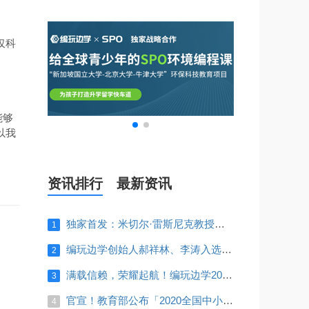
仅科
能够
以我
资讯排行
最新资讯
独家首发：米切尔·雷斯尼克教授来华，或与编玩边学开展深入合作
1
编玩边学创始人郝祥林、李涛入选《2018胡润30×30创业领袖》榜单！
2
满载信赖，荣耀起航！编玩边学2019战略发布会圆满举办，全程高能回顾！
3
官宣！教育部公布「2020全国中小学生白名单赛事」，编程占一半！
4