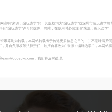
本网注明"来源：编玩边学"的，其版权均为"编玩边学"或深圳市编玩边学
到"编玩边学"许可的媒体、网站，在使用时必须注明"来源：编玩边学"
资料、资讯等均为转载，本网站转载出于传递更多信息之目的，并不意味着
"，并自负版权等法律责任。如擅自篡改为" 来源：编玩边学 " ，本网站
m@codepku.com，我们将及时处理。