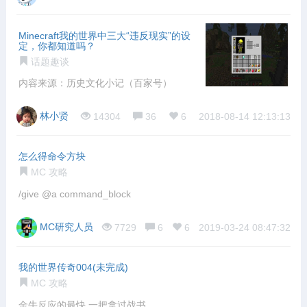
Minecraft我的世界中三大“违反现实”的设
定，你都知道吗？
话题趣谈
内容来源：历史文化小记（百家号）
林小贤
14304
36
6
2018-08-14 12:13:13
怎么得命令方块
MC 攻略
/give @a command_block
MC研究人员
7729
6
6
2019-03-24 08:47:32
我的世界传奇004(未完成)
MC 攻略
金牛反应的最快,一把拿过战书,