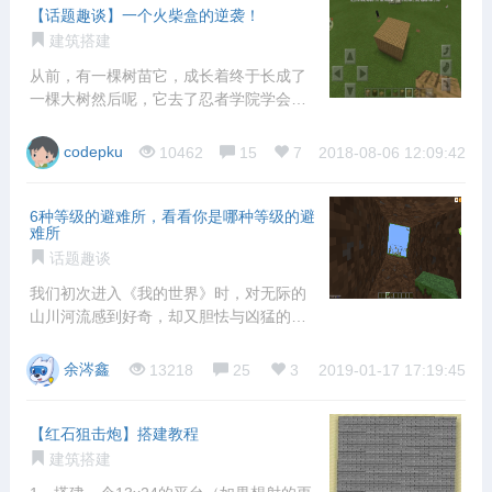
【话题趣谈】一个火柴盒的逆袭！
建筑搭建
从前，有一棵树苗它，成长着终于长成了
一棵大树然后呢，它去了忍者学院学会了
分身变成
codepku
10462
15
7
2018-08-06 12:09:42
6种等级的避难所，看看你是哪种等级的避
难所
话题趣谈
我们初次进入《我的世界》时，对无际的
山川河流感到好奇，却又胆怯与凶猛的僵
尸和骷髅
余涔鑫
13218
25
3
2019-01-17 17:19:45
【红石狙击炮】搭建教程
建筑搭建