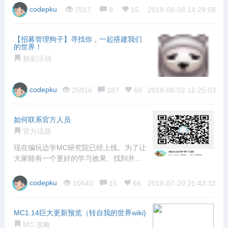
codepku
7517
9
15
2018-08-08 14:29:08
【招募管理狗子】寻找你，一起搭建我们
的世界！
精彩活动
codepku
25916
187
68
2018-08-02 16:25:03
如何联系官方人员
官方话题
现在编玩边学MC研究院已经上线。为了让
大家能有一个更好的学习效果、找到并加
入MC
codepku
10640
15
66
2018-07-20 21:43:32
MC1.14巨大更新预览（转自我的世界wiki)
MC 攻略