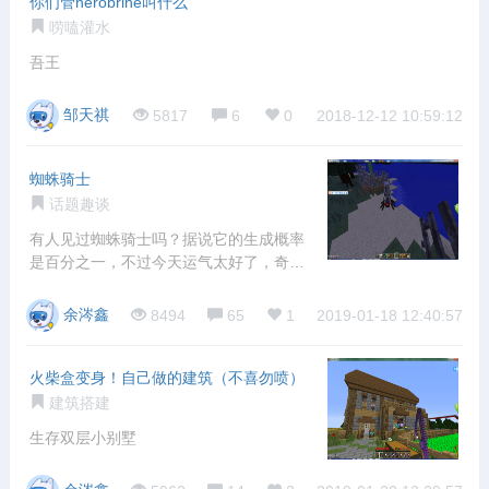
你们管herobrine叫什么
唠嗑灌水
吾王
邹天祺
5817
6
0
2018-12-12 10:59:12
蜘蛛骑士
话题趣谈
有人见过蜘蛛骑士吗？据说它的生成概率
是百分之一，不过今天运气太好了，奇葩
生物都被
余涔鑫
8494
65
1
2019-01-18 12:40:57
火柴盒变身！自己做的建筑（不喜勿喷）
建筑搭建
生存双层小别墅