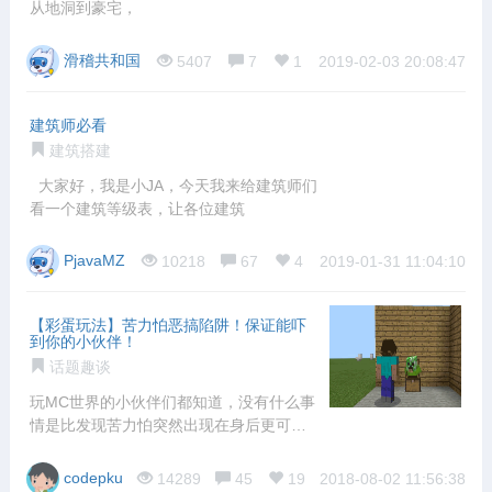
从地洞到豪宅，
滑稽共和国
5407
7
1
2019-02-03 20:08:47
建筑师必看
建筑搭建
大家好，我是小JA，今天我来给建筑师们
看一个建筑等级表，让各位建筑
PjavaMZ
10218
67
4
2019-01-31 11:04:10
【彩蛋玩法】苦力怕恶搞陷阱！保证能吓
到你的小伙伴！
话题趣谈
玩MC世界的小伙伴们都知道，没有什么事
情是比发现苦力怕突然出现在身后更可怕
的了…
codepku
14289
45
19
2018-08-02 11:56:38