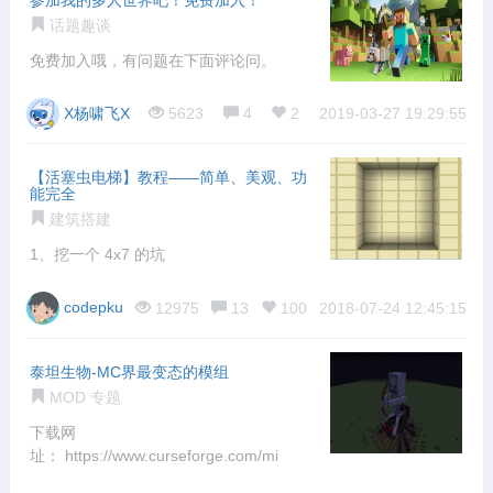
话题趣谈
免费加入哦，有问题在下面评论问。
X杨啸飞X
5623
4
2
2019-03-27 19:29:55
【活塞虫电梯】教程——简单、美观、功
能完全
建筑搭建
1、挖一个 4x7 的坑
codepku
12975
13
100
2018-07-24 12:45:15
泰坦生物-MC界最变态的模组
MOD 专题
下载网
址： https://www.curseforge.com/mi