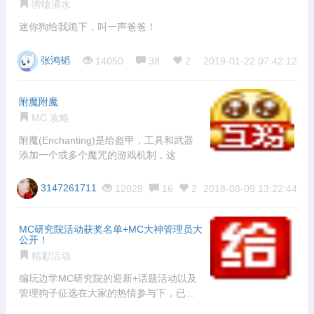
唠嗑灌水
迷你狗给我跪下，叫一声爸爸！
张鸿韬
14050
38
2
2019-01-22 07:42:12
附魔附魔
MC 攻略
附魔(Enchanting)是给盔甲，工具和武器
添加一个或多个魔咒的游戏机制，这
3147261711
12028
16
2
2018-08-09 13:22:44
MC研究院活动获奖名单+MC大神管理员大
公开！
精彩活动
编玩边学MC研究院的迎新+话题活动以及
管理狗子征选在大家的热情参与下，已经
暂时告