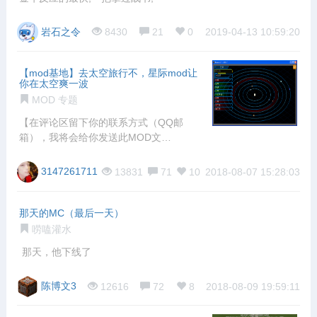
岩石之令
8430
21
0
2019-04-13 10:59:20
【mod基地】去太空旅行不，星际mod让
你在太空爽一波
MOD 专题
【在评论区留下你的联系方式（QQ邮
箱），我将会给你发送此MOD文
件！！！】
3147261711
13831
71
10
2018-08-07 15:28:03
那天的MC（最后一天）
唠嗑灌水
那天，他下线了
陈博文3
12616
72
8
2018-08-09 19:59:11