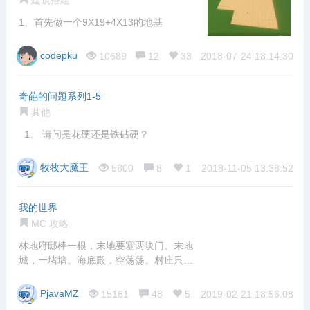
建筑搭建
1、首先做一个9X19+4X13的地基
codepku
10689
12
33
2018-07-24 18:14:30
奇葩的问题系列1-5
其他
1、 请问是花硬还是铁砧硬？
牧牧大魔王
5800
8
1
2018-11-05 13:38:52
我的世界
MC 攻略
林地府邸棒一根，末地要塞两块门。末地
城，一堵墙。海底殿，空荡荡。村庄只有
一水井，
PjavaMZ
15161
48
5
2019-02-21 18:56:08