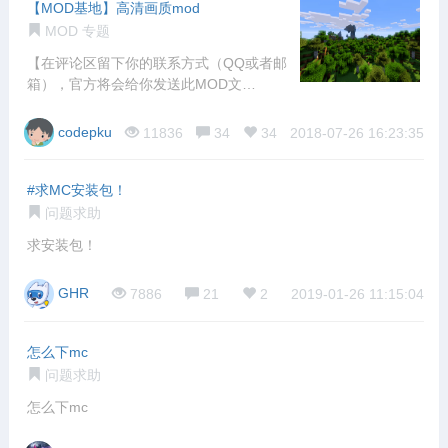
【MOD基地】高清画质mod
MOD 专题
【在评论区留下你的联系方式（QQ或者邮
箱），官方将会给你发送此MOD文
件！！！】
codepku
11836
34
34
2018-07-26 16:23:35
#求MC安装包！
问题求助
求安装包！
GHR
7886
21
2
2019-01-26 11:15:04
怎么下mc
问题求助
怎么下mc