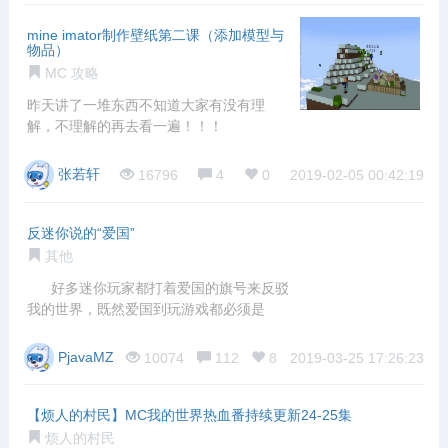
mine imator制作壁纸第二课（添加模型与
物品）
MC 攻略
昨天讲了一堆东西不知道大家有没有理
解，不理解的再去看一遍！！！
张若轩
16796
4
0
2019-02-05 00:42:19
反迷你说的“爱国”
其他
好多迷你玩家都打着爱国的旗号来反驳
我的世界，既然爱国到玩游戏都必须是
PjavaMZ
10074
112
8
2019-03-25 17:26:23
【烦人的村民】MC我的世界热血番持续更新24-25集
烦人的村民