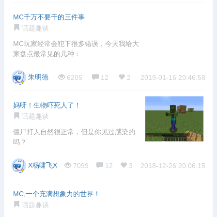
MC千万不要干的三件事
话题趣谈
MC玩家经常会犯下很多错误，今天我给大
家盘点最常见的几种：
朱明德
6205
12
2
2019-01-16 20:46:58
妈呀！生物吓死人了！
话题趣谈
僵尸打人自然很正常，但是你见过感染的
吗？
X杨啸飞X
7099
12
3
2018-12-26 20:06:15
MC,一个充满想象力的世界！
话题趣谈