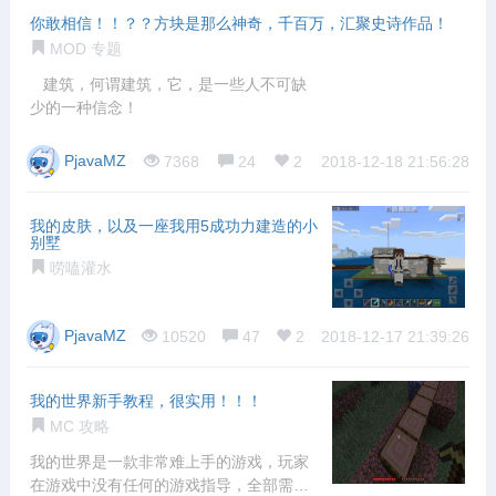
你敢相信！！？？方块是那么神奇，千百万，汇聚史诗作品！
MOD 专题
建筑，何谓建筑，它，是一些人不可缺
少的一种信念！
PjavaMZ
7368
24
2
2018-12-18 21:56:28
我的皮肤，以及一座我用5成功力建造的小
别墅
唠嗑灌水
PjavaMZ
10520
47
2
2018-12-17 21:39:26
我的世界新手教程，很实用！！！
MC 攻略
我的世界是一款非常难上手的游戏，玩家
在游戏中没有任何的游戏指导，全部需要