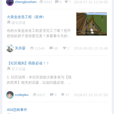
chengboshen
6393
8
7
2018-07-31 12:04:00
火柴盒改造工程（延伸）
建筑搭建
你的火柴盒改造工程是否完工了呢？想不
想你的房子变得更完美？来看看今天的延
伸部分吧
关亦霖
11546
48
2
2018-08-09 12:15:48
【社区规则】萌新必读！！
官方话题
1. 社区说明：本社区鼓励大家多发与【我
的世界】相关的话题，比如问题反馈、心
得交
codepku
8437
9
37
2018-07-20 22:47:50
404恐怖事件