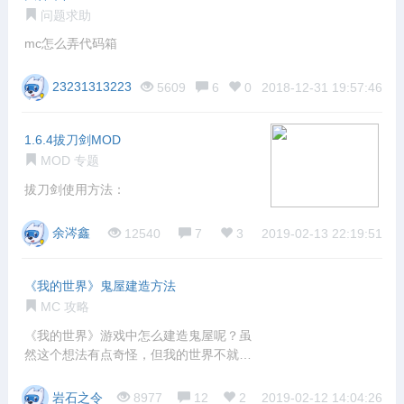
问题求助
mc怎么弄代码箱
23231313223
5609
6
0
2018-12-31 19:57:46
1.6.4拔刀剑MOD
MOD 专题
拔刀剑使用方法：
余涔鑫
12540
7
3
2019-02-13 22:19:51
《我的世界》鬼屋建造方法
MC 攻略
《我的世界》游戏中怎么建造鬼屋呢？虽
然这个想法有点奇怪，但我的世界不就是
个脑洞的
岩石之令
8977
12
2
2019-02-12 14:04:26