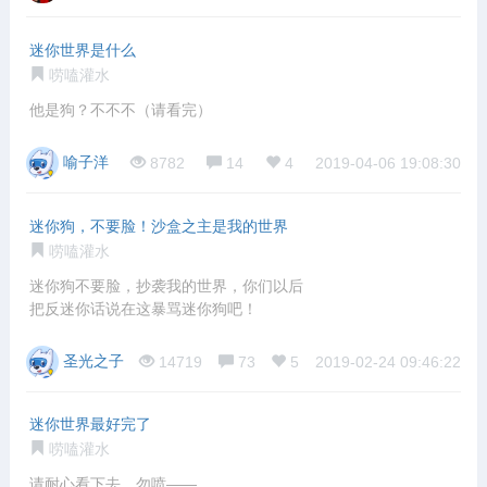
迷你世界是什么
唠嗑灌水
他是狗？不不不（请看完）
喻子洋
8782
14
4
2019-04-06 19:08:30
迷你狗，不要脸！沙盒之主是我的世界
唠嗑灌水
迷你狗不要脸，抄袭我的世界，你们以后
把反迷你话说在这暴骂迷你狗吧！
圣光之子
14719
73
5
2019-02-24 09:46:22
迷你世界最好完了
唠嗑灌水
请耐心看下去，勿喷——