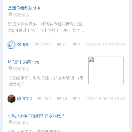
反迷你组织封杀令
唠嗑灌水
近日迷你狗昌盛，往请各位我的世界忠诚
度2-4星以上的，与迷你网上斗争，宣传我
的世
张鸿韬
10791
71
5
2019-02-12 15:37:39
MC新手的第一天
唠嗑灌水
【连续更新，多多关注，评论点赞呗！{手
动滑稽}】
陈博文3
9607
14
3
2018-08-08 12:30:40
求助大神瞬间治疗2 药水咋做？
唠嗑灌水
求助大神了！小弟在此谢谢你!