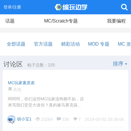
登录/注册
话题
MC/Scratch专题
我要编程
全部话题
官方话题
精彩活动
MOD 专题
MC 
讨论区
排序
帖子总数：225
MC玩家素质差
其他
呵呵呵，你们这些MC玩家连狗都不如，还
来骂我们堂堂大迷你？真的被马赛克搞傻
了！！
胡小宝1
23269
338
7
2019-03-02 20:26:06