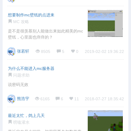
想要制作mc壁纸的点进来
MC 攻略
是不是很羡慕别人能做出来如此精美的mc
壁纸，心里面也痒痒的？
张若轩
8505
5
0
2019-02-02 19:36:22
为什么不能进入mc服务器
问题求助
说密码无效
熊浩宇
6165
6
11
2018-07-27 18:35:42
最近太忙，鸽上几天
唠嗑灌水