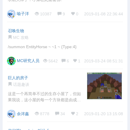
喻子洋
10387
9
0
2019-01-08 22:36:44
召唤生物
MC 攻略
/summon EntityHorse ~ ~1 ~ {Type:4}
MC研究人员
5642
6
1
2019-03-24 08:51:31
巨人的房子
话题趣谈
这是一个再简单不过的生存小屋了，但如
果我说，这小屋的每一个方块都是由成千
上万的方
余涔鑫
8778
34
2
2019-01-20 13:15:08