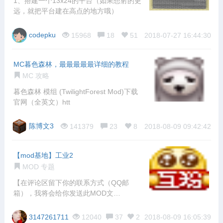
1、搭建一个13x24的平台（如果想射的更
远，就把平台建在高点的地方哦）
codepku
15968
18
51
2018-07-27 16:44:30
MC暮色森林，最最最最最详细的教程
MC 攻略
暮色森林 模组 (TwilightForest Mod)下载
官网（全英文）htt
陈博文3
141379
23
8
2018-08-09 09:42:42
【mod基地】工业2
MOD 专题
【在评论区留下你的联系方式（QQ邮
箱），我将会给你发送此MOD文
件！！！】
3147261711
12040
37
2
2018-08-09 16:05:39