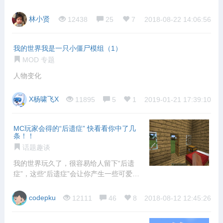
自己去一
林小贤
12438
25
7
2018-08-22 14:06:56
我的世界我是一只小僵尸模组（1）
MOD 专题
人物变化
X杨啸飞X
11895
5
1
2019-01-21 17:39:10
MC玩家会得的“后遗症” 快看看你中了几
条！！
话题趣谈
我的世界玩久了，很容易给人留下“后遗
症”，这些“后遗症”会让你产生一些可爱的
惯性
codepku
12111
46
8
2018-08-12 12:45:26