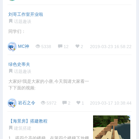
刘哥工作室开业啦
话题趣谈
同学们：
MC神
5338
12
2
2019-03-23 16:58:22
绿色史蒂夫
话题趣谈
大家好!我是大家的小唐,今天我请大家看一
下下面的视频:
岩石之令
5972
2
1
2019-03-17 10:38:44
【海景房】搭建教程
建筑搭建
1、搭四个高的楼梯，在第四个楼梯下放栅