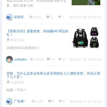
最近实在是太忙啦，初四我要参加数学竞
赛，都忙着复习呢。
张若轩
5516
1
1
2019-02-05 22:00:27
【迎新活动】盛夏相逢，祝福赢MC周边好
礼！
精彩活动
亲爱的MC玩家朋友们：
codepku
13259
73
57
2018-07-25 19:55:51
恐怖，为什么这里会有那么多没用的乱七八糟的东西，而且占满
了几十页！
问题求助
能删一下吗？
广告牌丶
5141
8
0
2019-03-17 17:16:14