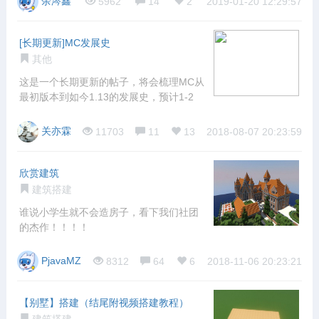
余涔鑫
5962
14
2
2019-01-20 12:29:57
[长期更新]MC发展史
其他
这是一个长期更新的帖子，将会梳理MC从
最初版本到如今1.13的发展史，预计1-2
关亦霖
11703
11
13
2018-08-07 20:23:59
欣赏建筑
建筑搭建
谁说小学生就不会造房子，看下我们社团
的杰作！！！！
PjavaMZ
8312
64
6
2018-11-06 20:23:21
【别墅】搭建（结尾附视频搭建教程）