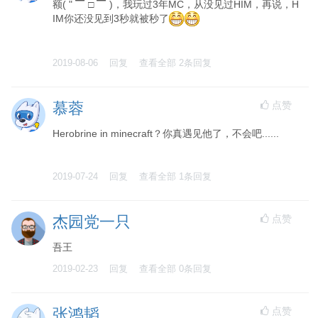
额( " ▔ □ ▔ )，我玩过3年MC，从没见过HIM，再说，H
IM你还没见到3秒就被秒了
2019-08-06
回复
查看全部
2
条回复
点赞
慕蓉
Herobrine in minecraft？你真遇见他了，不会吧......
2019-07-24
回复
查看全部
1
条回复
点赞
杰园党一只
吾王
2019-02-23
回复
查看全部
0
条回复
点赞
张鸿韬