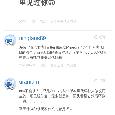
里见过你🙃
2020-11-07
回复
查看全部
3
条回复
点赞
ninglans89
Jebs已在其官方Twitter回应成Minecraft没有任何类似HI
M的彩蛋，而我反编译并反混淆之后的Minecraft源代码
中也没有找到相关源代码哦
2020-06-21
回复
查看全部
0
条回复
点赞
uranium
him不会杀人，只是在1.6的某个版本里代码被人修改而
生的，现已经修复，最多就是你一回头看见它然后吓你
一跳。。。。。
至于什么秒杀玩家什么的都是谣言