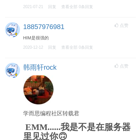
2021-07-21
回复
查看全部
0
条回复
点赞
18857976981
HIM是很强的
2020-12-12
回复
查看全部
0
条回复
点赞
韩雨轩rock
学而思编程社区转载君
EMM......我是不是在服务器
里见过你🙃