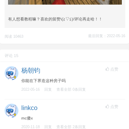
有人想看教程嘛？喜欢的留赞\(≧▽≦)/评论再走哈！！
最后回复：2022-05-16
阅读 10463
评论 15
点赞
杨朝钧
你能在下界造这种房子吗
2022-05-16
回复
查看全部
0
条回复
点赞
linkco
mc傻x
2020-11-18
回复
查看全部
2
条回复