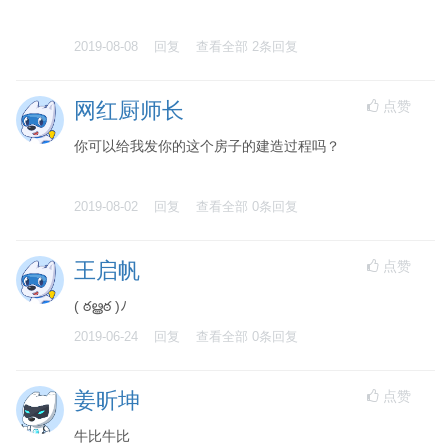
2019-08-08
回复
查看全部
2
条回复
点赞
网红厨师长
你可以给我发你的这个房子的建造过程吗？
2019-08-02
回复
查看全部
0
条回复
点赞
王启帆
( ఠൠఠ )ﾉ
2019-06-24
回复
查看全部
0
条回复
点赞
姜昕坤
牛比牛比