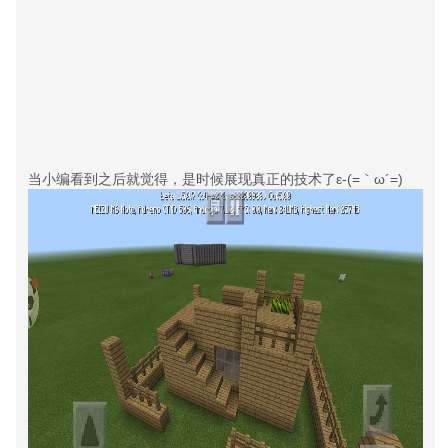
当小编看到之后就觉得，是时候展现真正的技术了ε-(=｀ω´=)