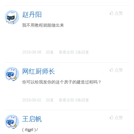
点赞
赵丹阳
我不用教程就能做出来
2019-08-08
回复
查看全部
2
条回复
点赞
网红厨师长
你可以给我发你的这个房子的建造过程吗？
2019-08-02
回复
查看全部
0
条回复
点赞
王启帆
( ఠൠఠ )ﾉ