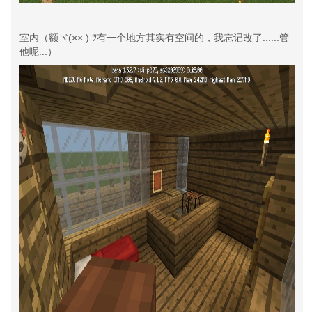
室内（额ヾ(×× ) ﾂ有一个地方其实有空间的，我忘记改了......管
他呢...）