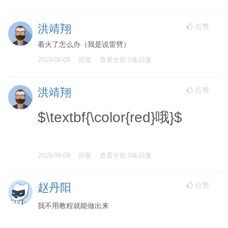
点赞
洪靖翔
着火了怎么办（我是说雷劈）
2019-08-09
回复
查看全部
0
条回复
点赞
洪靖翔
$\textbf{\color{red}哦}$
2019-08-09
回复
查看全部
0
条回复
点赞
赵丹阳
我不用教程就能做出来