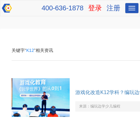
400-636-1878
登录
注册
切
换
导
航
关键字“
K12
”相关资讯
游戏化改造K12学科？编玩
来源：
编玩边学少儿编程