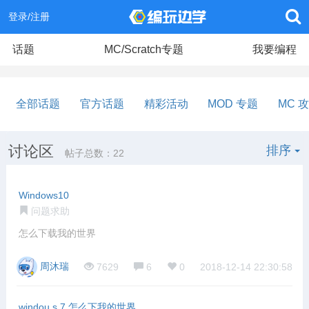
登录/注册
话题
MC/Scratch专题
我要编程
全部话题
官方话题
精彩活动
MOD 专题
MC 
讨论区
排序
帖子总数：22
Windows10
问题求助
怎么下载我的世界
周沐瑞
7629
6
0
2018-12-14 22:30:58
windou s 7 怎么下我的世界