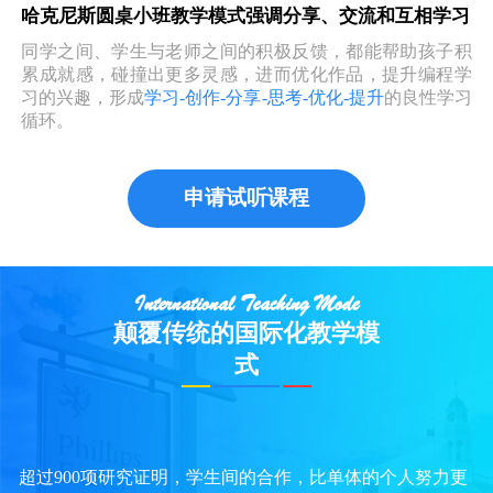
哈克尼斯圆桌小班教学模式强调分享、交流和互相学习
同学之间、学生与老师之间的积极反馈，都能帮助孩子积
累成就感，碰撞出更多灵感，进而优化作品，提升编程学
习的兴趣，形成
学习-创作-分享-思考-优化-提升
的良性学习
循环。
申请试听课程
International Teaching Mode
颠覆传统的国际化教学模
式
超过900项研究证明，学生间的合作，比单体的个人努力更