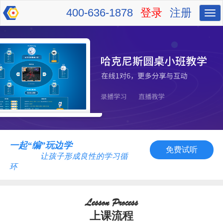
400-636-1878
登录
注册
切
换
导
航
一起“编”玩边学
免费试听
让孩子形成良性的学习循
环
Lesson Process
上课流程