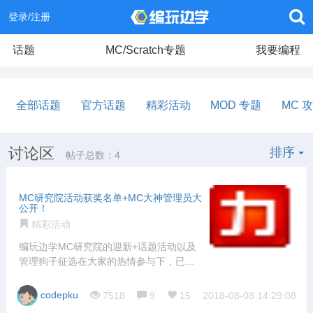
登录/注册
话题
MC/Scratch专题
我要编程
全部话题
官方话题
精彩活动
MOD 专题
MC 
讨论区
排序
帖子总数：4
MC研究院活动获奖名单+MC大神管理员大
公开！
精彩活动
编玩边学MC研究院的迎新+话题活动以及
管理狗子征选在大家的热情参与下，已经
暂时告
codepku
7518
9
15
2018-08-08 14:29:08