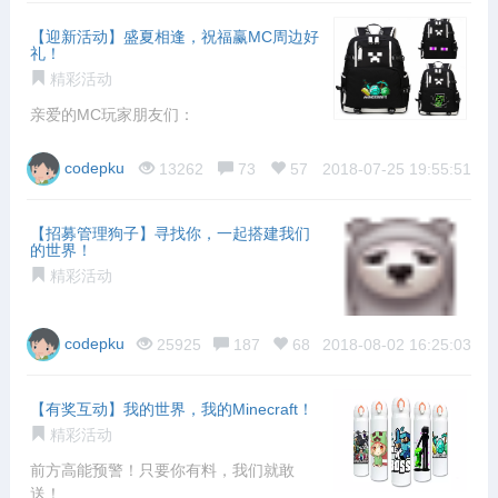
【迎新活动】盛夏相逢，祝福赢MC周边好
礼！
精彩活动
亲爱的MC玩家朋友们：
codepku
13262
73
57
2018-07-25 19:55:51
【招募管理狗子】寻找你，一起搭建我们
的世界！
精彩活动
codepku
25925
187
68
2018-08-02 16:25:03
【有奖互动】我的世界，我的Minecraft！
精彩活动
前方高能预警！只要你有料，我们就敢
送！